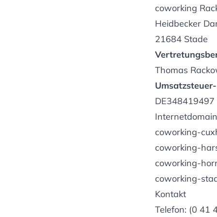
coworking Rac
Heidbecker D
21684 Stade
Vertretungsber
Thomas Rackow
Umsatzsteuer-
DE348419497
Internetdomai
coworking-cux
coworking-hars
coworking-hor
coworking-sta
Kontakt
Telefon: (0 41