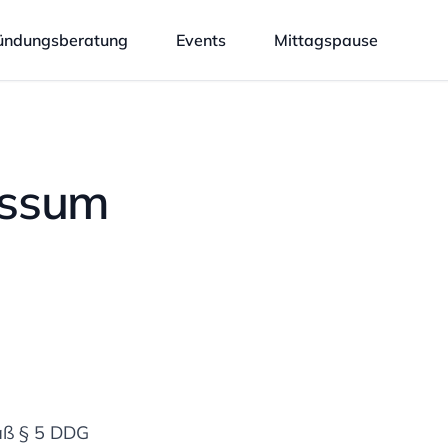
ündungsberatung
Events
Mittagspause
essum
ß § 5 DDG