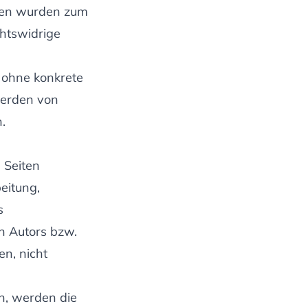
eiten wurden zum
chtswidrige
h ohne konkrete
werden von
.
 Seiten
eitung,
s
n Autors bzw.
en, nicht
en, werden die