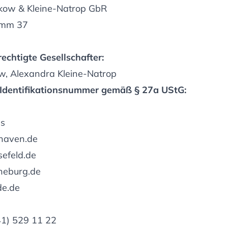
kow & Kleine-Natrop GbR
amm 37
echtigte Gesellschafter:
, Alexandra Kleine-Natrop
Identifikationsnummer gemäß § 27a UStG:
ns
haven.de
efeld.de
neburg.de
de.de
 41) 529 11 22