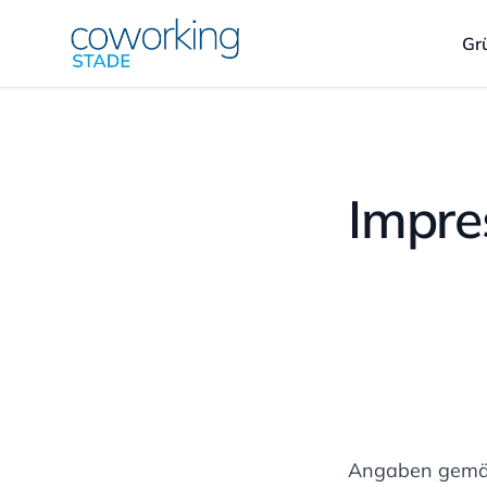
Gr
Impr
Angaben gemä